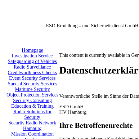
ESD Ermittlungs- und Sicherheitsdienst GmbH
Homepage
This content is currently available in Ge
Investigation Service
Safeguarding of Vehicles
Radio Surveillance
Datenschutzerklä
Creditworthiness Checks
Event Security Services
Special Security Services
Maritime Security
Object Protection Services
Verantwortliche Stelle im Sinne der Da
Security Consulting
Education & Training
ESD GmbH
Radio Solutions for
HV Hamburg
Security
Security Radio Network
Ihre Betroffenenrechte
Hamburg
Mission Coordination
Unter den angegebenen Kontaktdaten uns